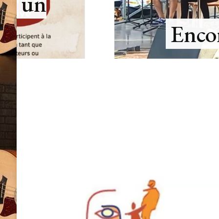
ne…
Prest
Lecteur
vidéo