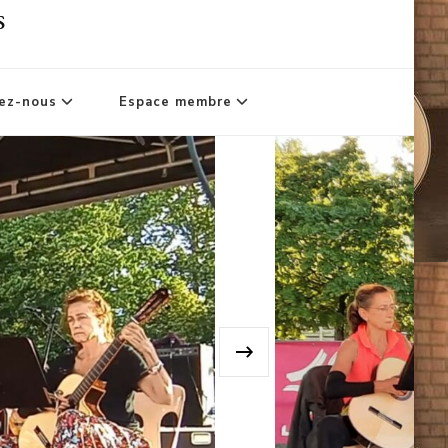
s
ez-nous
Espace membre
›