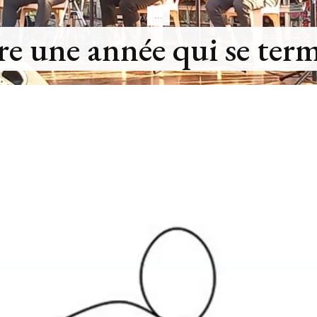
...
ation des feux de la Sain