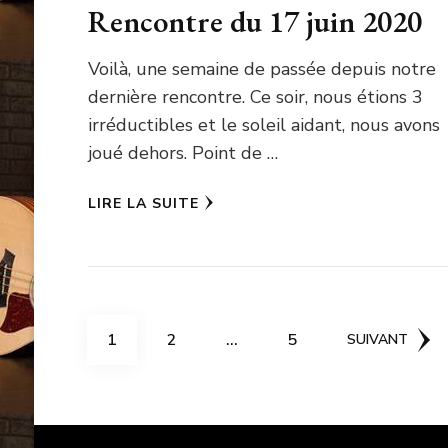
Rencontre du 17 juin 2020
Voilà, une semaine de passée depuis notre
dernière rencontre. Ce soir, nous étions 3
irréductibles et le soleil aidant, nous avons
joué dehors. Point de …
LIRE LA SUITE
Navigation
PAGE
PAGE
PAGE
1
2
…
5
SUIVANT
des
articles